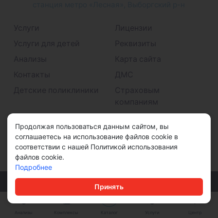
станция метро «Лесная», Выборгский р-н
Услуги
Лицензии
Услуги для детей
Реквизиты
Анализы
Карта сайта
Контакты
ДМС
Детские поликлиники
Страховым
компаниям
Принимаем к оплате
Продолжая пользоваться данным сайтом, вы
соглашаетесь на использование файлов cookie в
соответствии с нашей Политикой использования
файлов cookie.
Подробнее
© ООО "ДМС" 2026
Принять
Политика конфиденциальности
Анализы
Комплексы
Каталог
Услуги
Центр