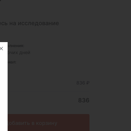
сь на исследование
исполнения:
 рабочих дней
териал:
а
ние
836 ₽
836
Добавить в корзину