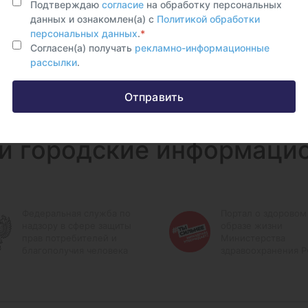
Подтверждаю
согласие
на обработку персональных
данных и ознакомлен(а) с
Политикой обработки
персональных данных
.
*
Согласен(а) получать
рекламно-информационные
рассылки
.
Отправить
и городские информаци
Федеральная служба по
Портал о здоровом
надзору в сфере защиты
образе жизни
прав потребителей и
Министерства
благополучия человека
здравоохранения 