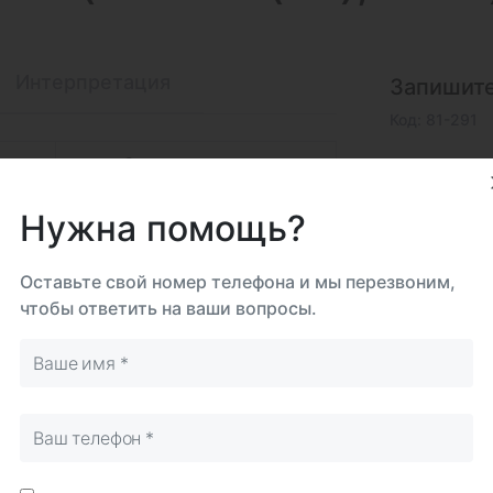
Интерпретация
Запишите
Код: 81-291
му
Самостоятельно
Срок 
до 5
Нужна помощь?
Биома
Моч
Оставьте свой номер телефона и мы перезвоним,
чтобы ответить на ваши вопросы.
Исследова
Итого