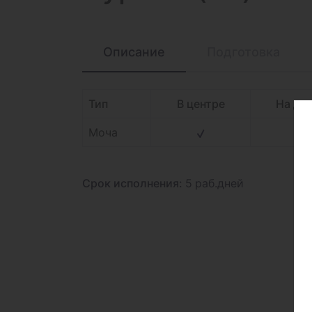
Описание
Подготовка
Тип
В центре
На до
Моча
Срок исполнения:
5 раб.дней