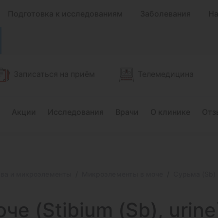
Подготовка к исследованиям
Заболевания
На
Записаться на приём
Телемедицина
Акции
Исследования
Врачи
О клинике
Отз
тва и микроэлементы
Микроэлементы в моче
Сурьма (Sb) в
че (Stibium (Sb), urine