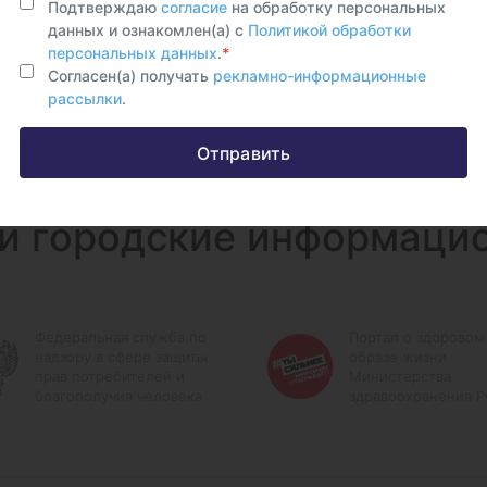
Подтверждаю
согласие
на обработку персональных
данных и ознакомлен(а) с
Политикой обработки
персональных данных
.
*
Согласен(а) получать
рекламно-информационные
рассылки
.
Отправить
и городские информаци
Федеральная служба по
Портал о здоровом
надзору в сфере защиты
образе жизни
прав потребителей и
Министерства
благополучия человека
здравоохранения 