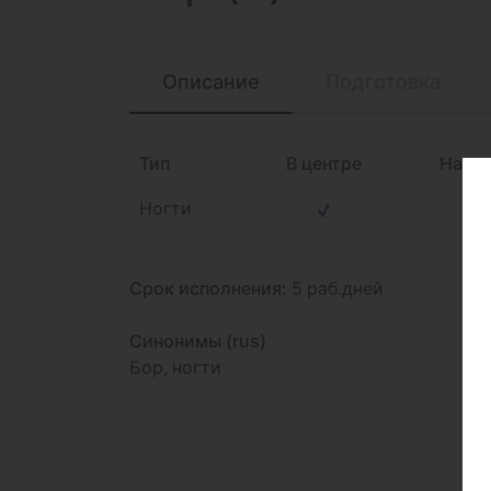
Описание
Подготовка
Тип
В центре
На д
Ногти
Срок исполнения:
5 раб.дней
Синонимы (rus)
Бор, ногти