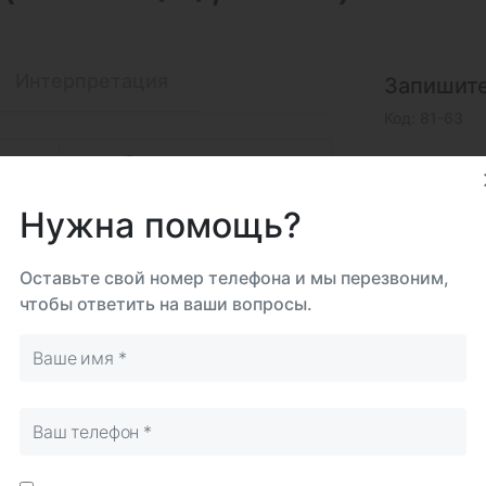
Интерпретация
Запишите
Код: 81-63
ому
Самостоятельно
Срок 
до 5
Нужна помощь?
Биома
Ногт
Оставьте свой номер телефона и мы перезвоним,
чтобы ответить на ваши вопросы.
Исследова
Синонимы (eng)
Boron, nails, B
Итого