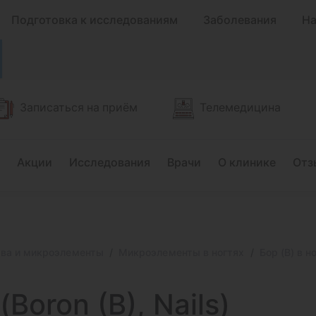
Подготовка к исследованиям
Заболевания
На
Записаться на приём
Телемедицина
Акции
Исследования
Врачи
О клинике
Отз
тва и микроэлементы
Микроэлементы в ногтях
Бор (B) в но
Boron (B), Nails)