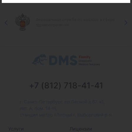
Федеральная служба по надзору в сфере
здравоохранения
+7 (812) 718-41-41
г. Санкт-Петербург, пр.Лесной д.67, к1,
лит. А, пом. 14-Н,
станция метро «Лесная», Выборгский р-н
Услуги
Лицензии