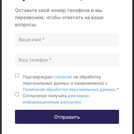
Тип
В центре
На дому
Самостоятельно
Оставьте свой номер телефона и мы
перезвоним, чтобы ответить на ваши
Ногти
вопросы.
Срок исполнения:
5 раб.дней
Синонимы (rus)
Таллий, ногти
Синонимы (eng)
Подтверждаю
согласие
на обработку
Thallium, nails, Tl
персональных данных и ознакомлен(а) с
Политикой обработки персональных данных
.
*
Согласен(а) получать
рекламно-
информационные рассылки
.
Отправить
Федеральные и городские
информационные ресурсы