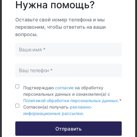
Нужна помощь?
Интерпретация
Оставьте свой номер телефона и мы
перезвоним, чтобы ответить на ваши
В
На
вопросы.
Тип
центре
дому
Самостоятельно
Цельная
кровь
Срок исполнения:
34 раб.дней
Подтверждаю
согласие
на обработку
Синонимы (rus)
персональных данных и ознакомлен(а) с
Политикой обработки персональных данных
.
*
Полидактилия, ген GLI3 м.
Согласен(а) получать
рекламно-
информационные рассылки
.
Отправить