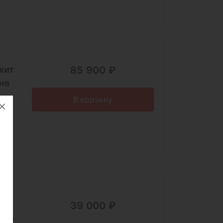
хит
85 900 ₽
не
В корзину
39 000 ₽
tine