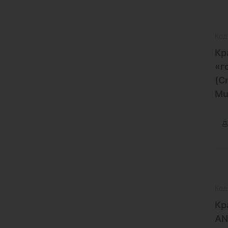
Код
Кр
«г
(C
Mu
Код
Кр
AN