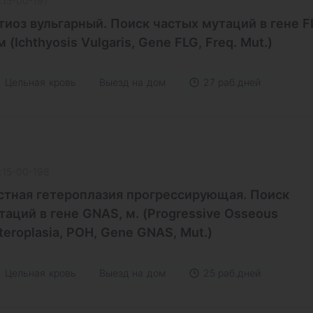
:15-00-197
тиоз вульгарный. Поиск частых мутаций в гене F
м (Ichthyosis Vulgaris, Gene FLG, Freq. Mut.)
Цельная кровь
Выезд на дом
27 раб.дней
:15-00-198
стная гетероплазия прогрессирующая. Поиск
таций в гене GNAS, м. (Progressive Osseous
teroplasia, POH, Gene GNAS, Mut.)
Цельная кровь
Выезд на дом
25 раб.дней