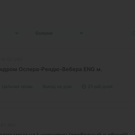
Болезни
:15-00-284
ндром Ослера-Рендю-Вебера ENG м.
Цельная кровь
Выезд на дом
25 раб.дней
:81-360
ализ мочи на L-карнитин (свободный и общий)