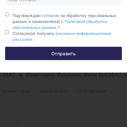
ficiency, SPCD)
Подтверждаю
согласие
на обработку персональных
Цельная кровь
Выезд на дом
25 раб.дней
данных и ознакомлен(а) с
Политикой обработки
персональных данных
.
*
Согласен(а) получать
рекламно-информационные
рассылки
.
Отправить
:15-00-195
астрофическая дисплазия. Поиск мутаций в гене
C26A2, м. (Diastrophic Dysplasia, Gene SLC26A2, M
Цельная кровь
Выезд на дом
26 раб.дней