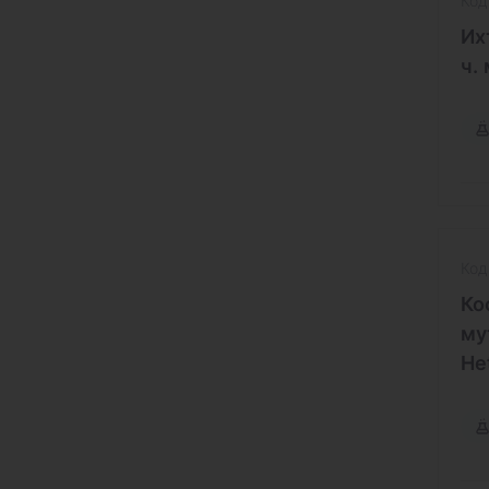
Код
Их
ч. 
Код
Ко
му
He