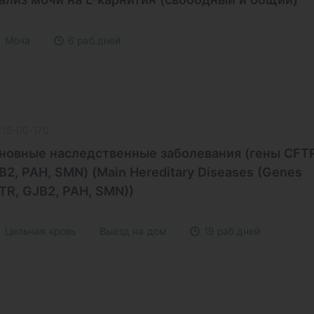
Моча
6 раб.дней
:15-00-170
новные наследственные заболевания (гены CFTR
B2, PAH, SMN) (Main Hereditary Diseases (Genes
TR, GJB2, PAH, SMN))
Цельная кровь
Выезд на дом
19 раб.дней