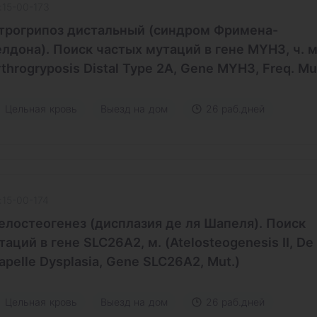
:15-00-173
трогрипоз дистальный (синдром Фримена-
лдона). Поиск частых мутаций в гене MYH3, ч. м
rthrogryposis Distal Type 2A, Gene MYH3, Freq. Mu
Цельная кровь
Выезд на дом
26 раб.дней
:15-00-174
елостеогенез (дисплазия де ля Шапеля). Поиск
таций в гене SLC26A2, м. (Atelosteogenesis II, De 
apelle Dysplasia, Gene SLC26A2, Mut.)
Цельная кровь
Выезд на дом
26 раб.дней