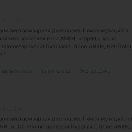
:15-00-199
аниометафизарная дисплазия. Поиск мутаций в
орячих» участках гена ANKH, «горяч.» уч. м.
raniometaphyseal Dysplasia, Gene ANKH, Hot-Point
t.)
Цельная кровь
Выезд на дом
25 раб.дней
:15-00-200
аниометафизарная дисплазия. Поиск мутаций ге
KH, м. (Craniometaphyseal Dysplasia, Gene ANKH,