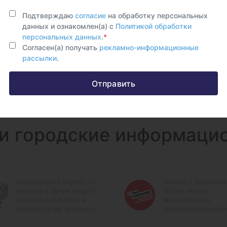
Подтверждаю
согласие
на обработку персональных
данных и ознакомлен(а) с
Политикой обработки
персональных данных
.
*
Согласен(а) получать
рекламно-информационные
рассылки
.
Отправить
и городские информаци
Федеральная служба по
Портал о здоровом
надзору в сфере защиты
образе жизни
прав потребителей и
Министерства
благополучия человека
здравоохранения 