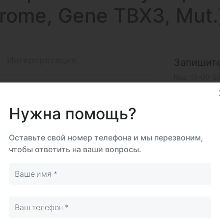
drome, Gene TBX3, Mut.
Интерпретация
Запишите
Код: 15-00-2
На дому
Самостоятельно
Срок 
Нужна помощь?
до 2
Биома
Оставьте свой номер телефона и мы перезвоним,
Цель
чтобы ответить на ваши вопросы.
Исследова
Итого