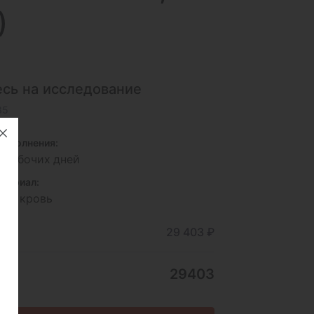
)
сь на исследование
85
исполнения:
5 рабочих дней
териал:
ная кровь
ние
29 403 ₽
29403