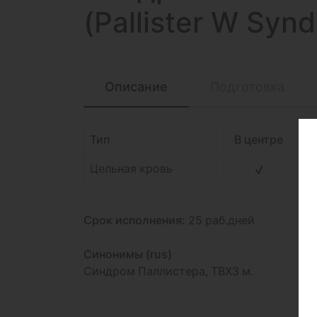
(Pallister W Syn
Описание
Подготовка
Тип
В центре
Цельная кровь
Срок исполнения:
25 раб.дней
Синонимы (rus)
Синдром Паллистера, TBX3 м.