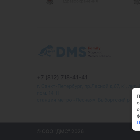
здравоохранения
+7 (812) 718-41-41
г. Санкт-Петербург, пр.Лесной д.67, к1, лит. 
пом. 14-Н,
П
станция метро «Лесная», Выборгский р-н
с
с
ф
П
© ООО "ДМС" 2026