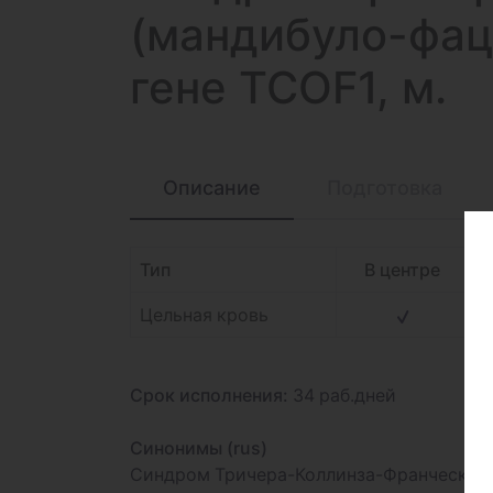
(мандибуло-фац
гене TCOF1, м.
Описание
Подготовка
Тип
В центре
Цельная кровь
Срок исполнения:
34 раб.дней
Синонимы (rus)
Синдром Тричера-Коллинза-Франческетти