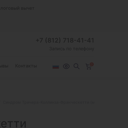
логовый вычет
+7 (812) 718-41-41
Запись по телефону
0
ывы
Контакты
Синдром Тричера-Коллинза-Франческетти (мандибуло-фациаль
етти