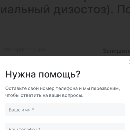
иальный дизостоз). П
Интерпретация
Запишите
Код: 15-00-2
На дому
Самостоятельно
Нужна помощь?
Срок 
до 3
Оставьте свой номер телефона и мы перезвоним,
Биома
чтобы ответить на ваши вопросы.
Цель
Исследова
, ген TCOF1 м.
Итого