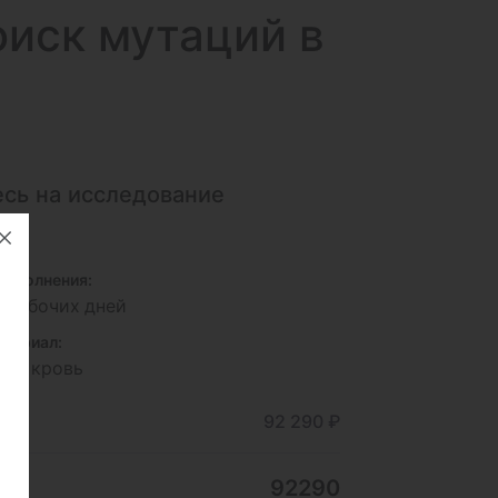
оиск
мутаций в
сь на исследование
94
исполнения:
4 рабочих дней
териал:
ная кровь
ние
92 290 ₽
92290