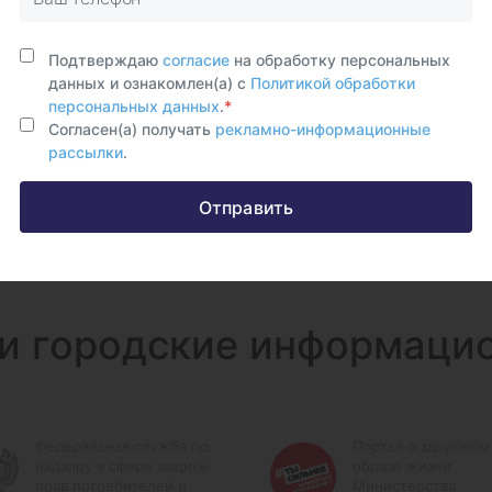
Подтверждаю
согласие
на обработку персональных
данных и ознакомлен(а) с
Политикой обработки
персональных данных
.
*
Согласен(а) получать
рекламно-информационные
рассылки
.
Отправить
и городские информаци
Федеральная служба по
Портал о здоровом
надзору в сфере защиты
образе жизни
прав потребителей и
Министерства