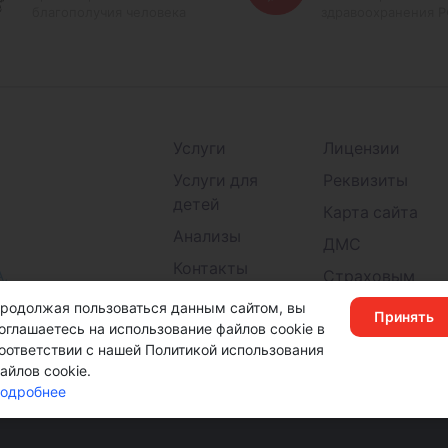
благополучия человека
здравоохранения 
Услуги
Лицензии
Услуги для
Реквизиты
детей
Карта сайта
Анализы
ДМС
Контакты
А,
Страховым
Детские
компаниям
родолжая пользоваться данным сайтом, вы
Принять
поликлиники
оглашаетесь на использование файлов cookie в
оответствии с нашей Политикой использования
айлов cookie.
одробнее