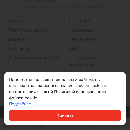
лит. А, пом. 14-Н,
станция метро «Лесная», Выборгский р-н
Услуги
Лицензии
Услуги для детей
Реквизиты
Анализы
Карта сайта
Контакты
ДМС
Детские поликлиники
Страховым
компаниям
Принимаем к оплате
Продолжая пользоваться данным сайтом, вы
соглашаетесь на использование файлов cookie в
соответствии с нашей Политикой использования
файлов cookie.
Подробнее
© ООО "ДМС" 2026
Принять
Политика конфиденциальности