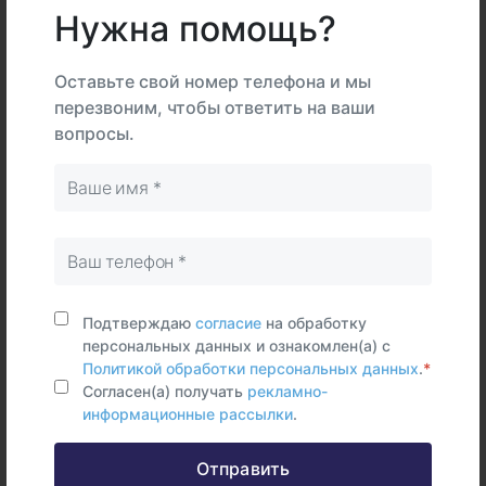
Нужна помощь?
Описание
Подготовка
Оставьте свой номер телефона и мы
перезвоним, чтобы ответить на ваши
вопросы.
Интерпретация
В
На
Тип
центре
дому
Самостоятельно
Цельная
кровь
Подтверждаю
согласие
на обработку
персональных данных и ознакомлен(а) с
Политикой обработки персональных данных
.
*
Срок исполнения:
35 раб.дней
Согласен(а) получать
рекламно-
информационные рассылки
.
Отправить