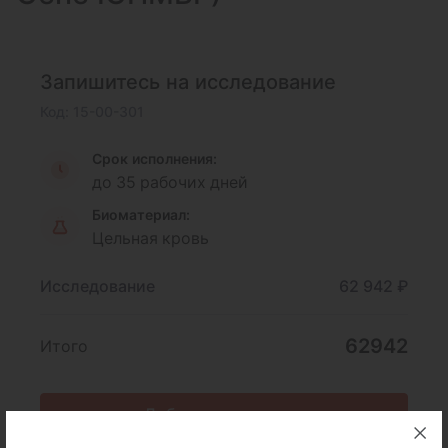
Запишитесь на исследование
Код: 15-00-301
Срок исполнения:
до 35 рабочих дней
Биоматериал:
Цельная кровь
Исследование
62 942 ₽
62942
Итого
Добавить в корзину