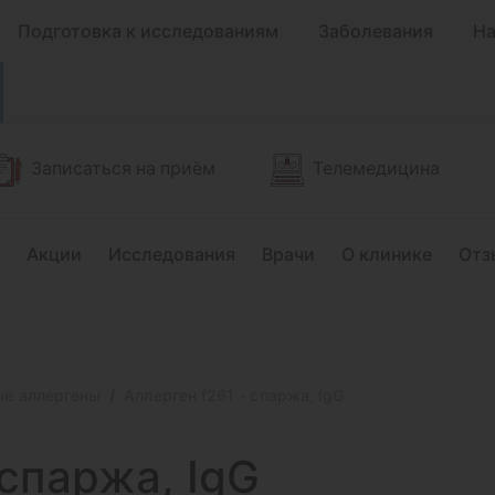
Подготовка к исследованиям
Заболевания
На
Записаться на приём
Телемедицина
Акции
Исследования
Врачи
О клинике
Отз
е аллергены
Аллерген f261 - спаржа, IgG
спаржа, IgG