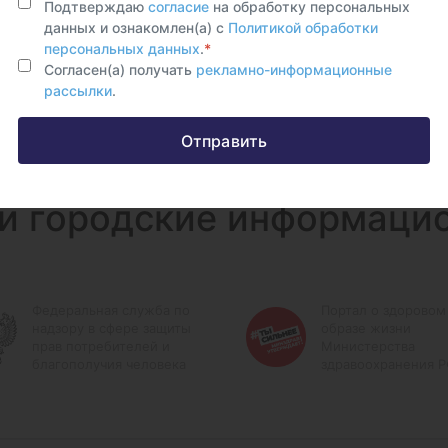
Подтверждаю
согласие
на обработку персональных
данных и ознакомлен(а) с
Политикой обработки
персональных данных
.
*
Согласен(а) получать
рекламно-информационные
рассылки
.
Отправить
и городские информаци
Федеральная служба по
Портал о здоровом
надзору в сфере защиты
образе жизни
прав потребителей и
Министерства
благополучия человека
здравоохранения 