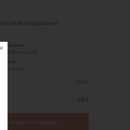
сь на исследование
исполнения:
- 6 рабочих дней
териал:
зная кровь
ние
594 ₽
594
Добавить в корзину