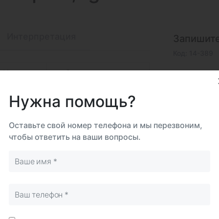
Интерпретация
Запишите
Код: 14-389
На дому
Самостоятельно
Срок 
до 2 
Нужна помощь?
Биома
Вено
Оставьте свой номер телефона и мы перезвоним,
чтобы ответить на ваши вопросы.
Исследова
Итого