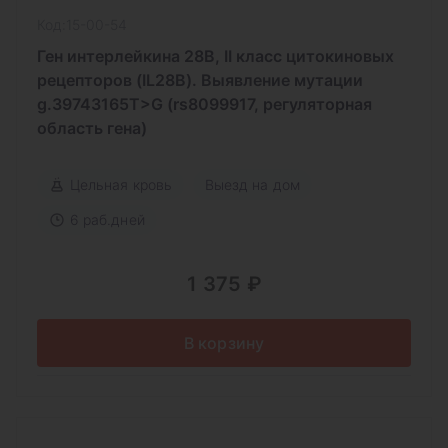
Код:15-00-54
Ген интерлейкина 28B, II класс цитокиновых
рецепторов (IL28B). Выявление мутации
g.39743165T>G (rs8099917, регуляторная
область гена)
Цельная кровь
Выезд на дом
6 раб.дней
1 375 ₽
В корзину