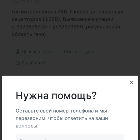
Код:15-00-38
Ген интерлейкина 28B, II класс цитокиновых
рецепторов (IL28B). Выявление мутации
g.39738787C>T (rs12979860, регуляторная
область гена)
Цельная кровь
Выезд на дом
6 раб.дней
1 276 ₽
Нужна помощь?
В корзину
Оставьте свой номер телефона и мы
перезвоним, чтобы ответить на ваши
вопросы.