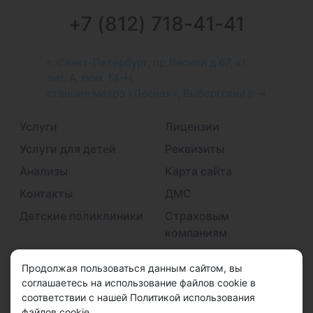
+7 (812) 718-41-41
г. Санкт-Петербург, пр.Лесной д.67, к1,
лит. А, пом. 14-Н,
станция метро «Лесная», Выборгский р-н
Услуги
Лицензии
Услуги для детей
Реквизиты
Анализы
Карта сайта
Контакты
ДМС
Детские поликлиники
Страховым
компаниям
Принимаем к оплате
Продолжая пользоваться данным сайтом, вы
соглашаетесь на использование файлов cookie в
соответствии с нашей Политикой использования
файлов cookie.