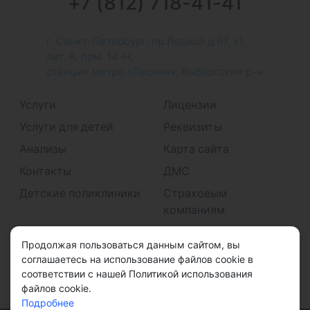
+7 (812) 718-41-41
г. Санкт-Петербург, пр.Лесной д.67, к1,
лит. А, пом. 14-Н,
станция метро «Лесная», Выборгский р-н
Услуги
Лицензии
Услуги для детей
Реквизиты
Анализы
Карта сайта
Контакты
ДМС
Детские поликлиники
Страховым
компаниям
Принимаем к оплате
Продолжая пользоваться данным сайтом, вы
соглашаетесь на использование файлов cookie в
соответствии с нашей Политикой использования
файлов cookie.
Подробнее