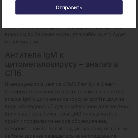
беременности, и ранее у неё не было контакта с
Отправить
данным вирусом, у ребенка могут возникнуть
аномалии развития. Если у беременной происходит
обострение инфекции, и она заразилась данным
вирусом до беременности, для ребёнка это будет
менее опасно.
Антитела IgM к
цитомегаловирусу – анализ в
СПб
В медицинском центре «DMS Family» в Санкт-
Петербурге вы можете сдать анализ на антитела
класса IgM к цитомегаловирусу и пройти другие
виды обследований для комплексной диагностики.
Если у вас есть симптомы ЦМВ или вы хотите
пройти профилактическое обследование,
позвоните нам по телефону, указанному на нашем
сайте и заранее запишитесь на исследование.