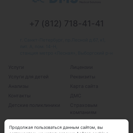
+7 (812) 718-41-41
г. Санкт-Петербург, пр.Лесной д.67, к1,
лит. А, пом. 14-Н,
станция метро «Лесная», Выборгский р-н
Услуги
Лицензии
Услуги для детей
Реквизиты
Анализы
Карта сайта
Контакты
ДМС
Детские поликлиники
Страховым
компаниям
Принимаем к оплате
Продолжая пользоваться данным сайтом, вы