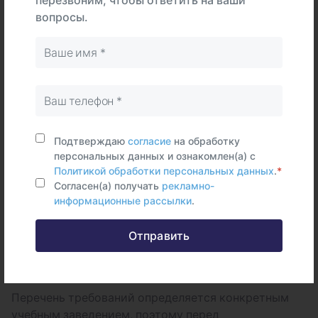
на специальности, связанные с:
вопросы.
медициной;
педагогикой;
общественным питанием;
транспортом;
Подтверждаю
согласие
на обработку
сельским хозяйством;
персональных данных и ознакомлен(а) с
Политикой обработки персональных данных
.
*
физической культурой и спортом;
Согласен(а) получать
рекламно-
информационные рассылки
.
морскими специальностями;
другими направлениями, предусматривающими
Отправить
обязательное медицинское
освидетельствование.
Перечень требований определяется конкретным
учебным заведением, поэтому перед