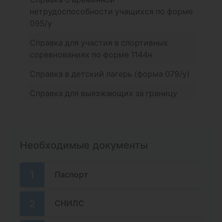
нетрудоспособности учащихся по форме
095/у
Справка для участия в спортивных
соревнованиях по форме 1144н
Справка в детский лагерь (форма 079/у)
Справка для выезжающих за границу
(форма 082/у)
Справка в спортзал
Справка в бассейн (без анализов)
Необходимые документы
Справка в бассейн с анализами
1
Паспорт
Справка для ГТО
Справка на учебу по форме СЭМД-196
2
СНИЛС