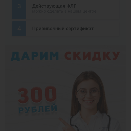
3
Действующая ФЛГ
можно сделать в нашем центре
4
Прививочный сертификат