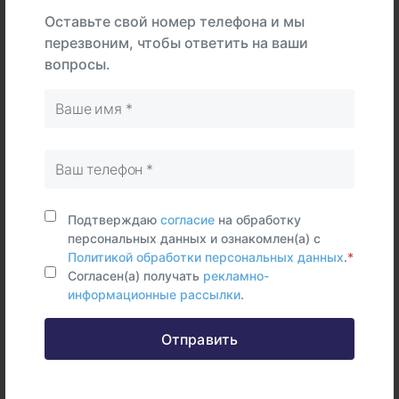
Интерпретация
Оставьте свой номер телефона и мы
перезвоним, чтобы ответить на ваши
вопросы.
В
На
Тип
центре
дому
Самостоятельно
Цельная
кровь
Подтверждаю
согласие
на обработку
Срок исполнения:
27 раб.дней
персональных данных и ознакомлен(а) с
Политикой обработки персональных данных
.
*
Согласен(а) получать
рекламно-
информационные рассылки
.
Федеральные и городские
Отправить
информационные ресурсы