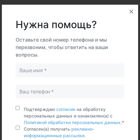
Описание
Подготовка
Нужна помощь?
Интерпретация
Оставьте свой номер телефона и мы
перезвоним, чтобы ответить на ваши
вопросы.
В
На
Тип
центре
дому
Самостоятельно
Цельная
кровь
Подтверждаю
согласие
на обработку
Срок исполнения:
25 раб.дней
персональных данных и ознакомлен(а) с
Политикой обработки персональных данных
.
*
Синонимы (rus)
Согласен(а) получать
рекламно-
Первичная гипертрофическая остеоартропатия
информационные рассылки
.