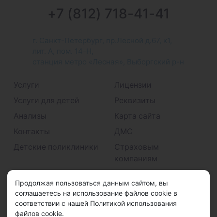
+7 (812) 718-41-41
г. Санкт-Петербург, пр.Лесной д.67, к1,
лит. А, пом. 14-Н,
станция метро «Лесная», Выборгский р-н
Услуги
Лицензии
Услуги для детей
Реквизиты
Анализы
Карта сайта
Контакты
ДМС
Детские поликлиники
Страховым
компаниям
Принимаем к оплате
Продолжая пользоваться данным сайтом, вы
соглашаетесь на использование файлов cookie в
соответствии с нашей Политикой использования
файлов cookie.