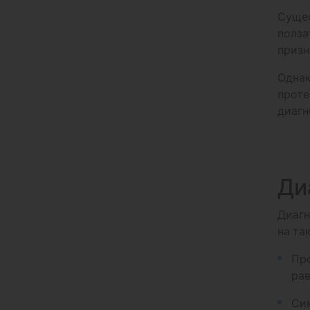
Сущес
полза
призн
Однак
проте
диагн
Ди
Диагн
на та
Про
рав
Сим