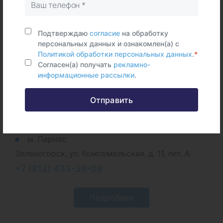
Подтверждаю
согласие
на обработку
персональных данных и ознакомлен(а) с
Политикой обработки персональных данных
.
*
Согласен(а) получать
рекламно-
информационные рассылки
.
Отправить
Детская поликлиника № 69 г.
Зеленогорск
м. Парнас
Зеленогорск, ул. Комсомольская, д. 11, лит. А
+7 (812) 433-38-09
Подробнее