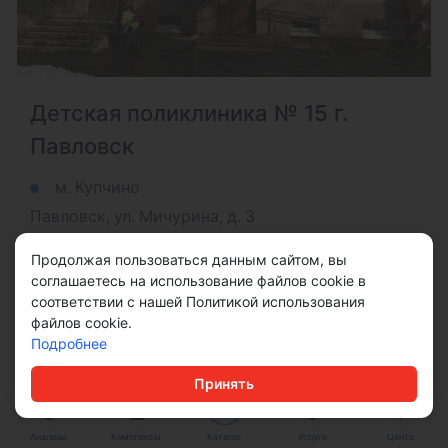
Детская поликлиника № 15 г.
Павловск
м. Купчино
Павловск, ул. Мичурина, д. 3
+7 (812) 470-20-79
Продолжая пользоваться данным сайтом, вы
соглашаетесь на использование файлов cookie в
соответствии с нашей Политикой использования
Подробнее
файлов cookie.
Подробнее
Принять
Анализы
Комплексы
Каталог
Услуги
Центр