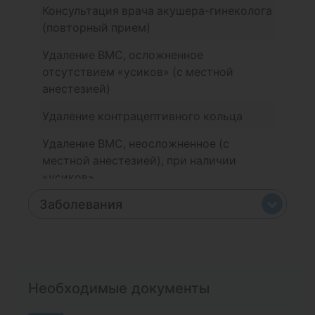
Консультация врача акушера-гинеколога
(повторный прием)
Удаление ВМС, осложненное
отсутствием «усиков» (с местной
анестезией)
Удаление контрацептивного кольца
Удаление ВМС, неосложненное (с
местной анестезией), при наличии
«усиков»
Заболевания
Введение контрацептивного кольца
Введение внутриматочной спирали
Эрозия шейки матки
(ВМС) с анестезией шейки матки
Миома матки
Медикаментозное прерывание
Необходимые документы
Стрептококк группы B во время
беременности
беременности