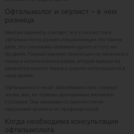
Острота зрения
Офтальмолог и окулист – в чем
Пневмотонометрия (оба глаза)
разница
Тонометрия по Маклакову (1 глаз)
Многие пациенты считают, что у окулистов и
Удаление множественных инородных тел
офтальмологов разная специализация. На самом
с конъюнктивы/ с поверхностных слоев
деле, это синонимы названий одного и того же
роговицы/ со средних слоёв роговицы
профиля. Первый вариант произошел из латинского
языка и использовался ранее, второй пришел из
Удаление неправильно растущих ресниц
древнегреческого языка и широко используется в
(лечение трихиаза)
наше время.
Гониоскопия (оба глаза)
Офтальмологи лечат заболевания глаз, слезных
желез, век, их травмы, врожденные аномалии
строения. Они занимаются диагностикой
нарушений зрения и их профилактикой.
Когда необходима консультация
офтальмолога