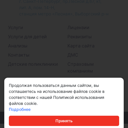
г. Санкт-Петербург, пр.Лесной д.67, к1,
лит. А, пом. 14-Н,
станция метро «Лесная», Выборгский р-н
Услуги
Лицензии
Услуги для детей
Реквизиты
Анализы
Карта сайта
Контакты
ДМС
Детские поликлиники
Страховым
компаниям
Принимаем к оплате
Продолжая пользоваться данным сайтом, вы
соглашаетесь на использование файлов cookie в
соответствии с нашей Политикой использования
файлов cookie.
Подробнее
© ООО "ДМС" 2026
Принять