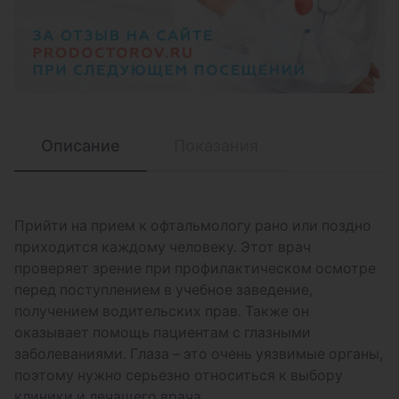
азиатский веках (оба глаза)
Коррекция пальпебральной складки
(обоих верхних век) на азиатский веках
Коррекция эпикантуса (1 глаз)
Биомикроофтальмоскопия
Описание
Показания
высокодиоптрийной линзой (оба глаза)
Биомикроофтальмоскопия
высокодиоптрийной линзой (один глаз)
Прийти на прием к офтальмологу рано или поздно
Вскрытие халязиона с инъекцией
приходится каждому человеку. Этот врач
противовоспалительного препарата
проверяет зрение при профилактическом осмотре
Кеналог®40 (1 глаз)
перед поступлением в учебное заведение,
получением водительских прав. Также он
Обследование слёзных органов (проба
оказывает помощь пациентам с глазными
Норна, пробы Ширмера, насосная проба,
заболеваниями. Глаза – это очень уязвимые органы,
цветная слезно-носовая проба)
поэтому нужно серьезно относиться к выбору
клиники и лечащего врача.