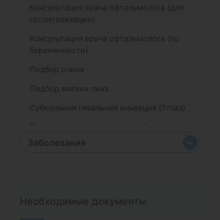
Консультация врача офтальмолога (для
госпитализации)
Консультация врача офтальмолога (по
беременности)
Подбор очков
Подбор мягких линз
Субконъюнктивальная инъекция (1 глаз)
Промывание слезных путей (1 глаз)
Заболевания
Медицинский массаж век (1 глаз)
Медицинский массаж век (оба глаза)
Дальнозоркость
Лечение халязиона инъекцией
Катаракта
противовоспалительного препарата (1
Необходимые документы
глаз)