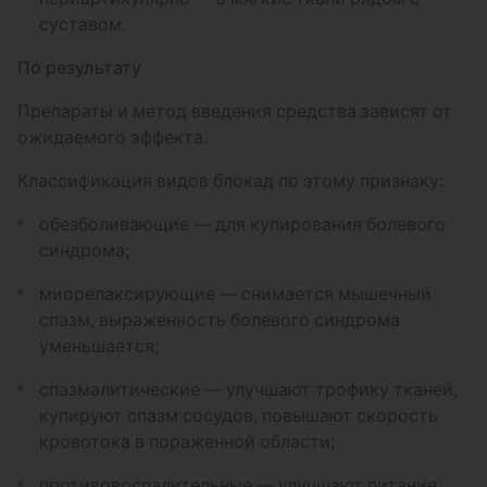
Удаление новообразований 3 стадия
суставом.
Блокада фасеточных суставов
По результату
Корешковая блокада
Препараты и метод введения средства зависят от
Блокада крестцово-подвздошного
ожидаемого эффекта.
сочленения
Классификация видов блокад по этому признаку:
Паравертебральная блокада
позвоночника
обезболивающие — для купирования болевого
синдрома;
Блокада локтевого сустава
миорелаксирующие — снимается мышечный
Блокада лучезапястного сустава
спазм, выраженность болевого синдрома
уменьшается;
Блокада коленного сустава
спазмалитические — улучшают трофику тканей,
Блокада плечевого сустава
купируют спазм сосудов, повышают скорость
Блокада тазобедренного сустава и
кровотока в пораженной области;
Большого вертела бедра
противовоспалительные — улучшают питание