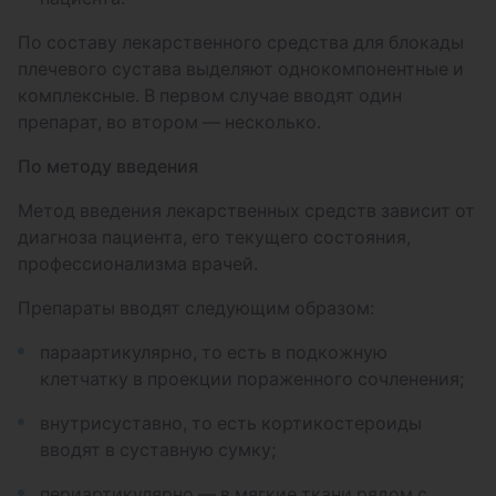
под УЗИ навигацией
По составу лекарственного средства для блокады
Удаление МОС 1 категории
плечевого сустава выделяют однокомпонентные и
комплексные. В первом случае вводят один
Удаление МОС 2 категории
препарат, во втором — несколько.
Удаление МОС 3 категории
По методу введения
Удаление МОС 4 категории
Метод введения лекарственных средств зависит от
диагноза пациента, его текущего состояния,
Удаление МОС 5 категории
профессионализма врачей.
Внутрикожный шов 1 категории
Препараты вводят следующим образом:
Внутрикожный шов 2 категории
параартикулярно, то есть в подкожную
Внутрикожный шов 3 категории
клетчатку в проекции пораженного сочленения;
Удаление новообразований 1 стадия
внутрисуставно, то есть кортикостероиды
вводят в суставную сумку;
Удаление новообразований 2 стадия
периартикулярно — в мягкие ткани рядом с