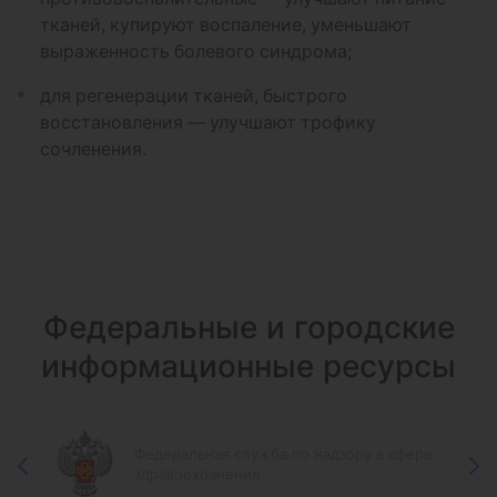
Блокада грушевидной мышцы
тканей, купируют воспаление, уменьшают
выраженность болевого синдрома;
Блокада при пяточной шпоре
для регенерации тканей, быстрого
Блокада триггерных точек
восстановления — улучшают трофику
сочленения.
Федеральные и городские
информационные ресурсы
Федеральная служба по надзору в сфере
здравоохранения