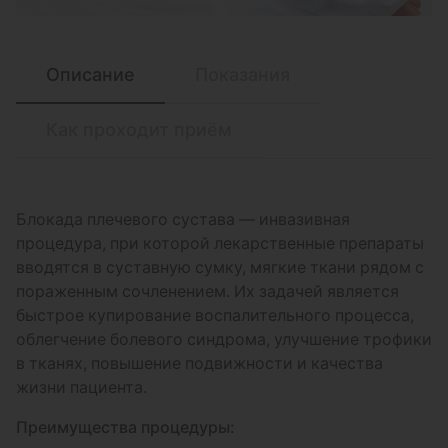
материалов на верхнюю конечность при
повреждении: предплечья
Наложение лонгеты из полимерных
Описание
Показания
материалов на нижнюю конечность при
повреждении: бедра
Как проходит приём
Наложение лонгеты из полимерных
материалов на нижнюю конечность при
повреждении: голени
Блокада плечевого сустава — инвазивная
процедура, при которой лекарственные препараты
Наложение лонгеты из полимерных
вводятся в суставную сумку, мягкие ткани рядом с
материалов на нижнюю конечность при
пораженным сочленением. Их задачей является
повреждении: стопы
быстрое купирование воспалительного процесса,
Наложение синтетической фиксирующей
облегчение болевого синдрома, улучшение трофики
повязки "Celiacast" на верхнюю
в тканях, повышение подвижности и качества
конечность, 1 сустав
жизни пациента.
Наложение синтетической фиксирующей
Преимущества процедуры:
повязки "Celiacast" на нижнюю