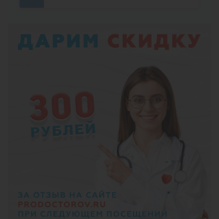
верхнюю конечность при повреждении:
предплечья
Наложение гипсовой повязки на нижнюю
конечность при повреждении: стопы
Наложение гипсовой повязки на нижнюю
конечность при повреждении: голени
Наложение гипсовой повязки на нижнюю
конечность при повреждении: бедра
Наложение лонгеты из полимерных
материалов на верхнюю конечность при
повреждении: кисти
Наложение лонгеты из полимерных
материалов на верхнюю конечность при
повреждении: плеча
Наложение лонгеты из полимерных