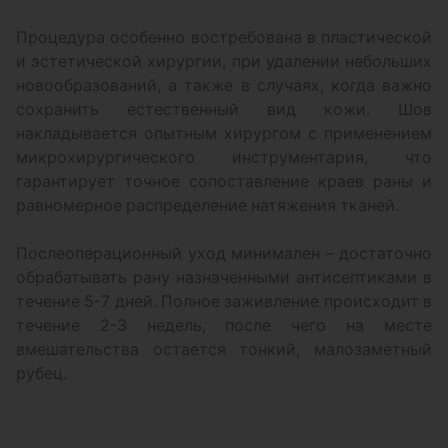
Наложение синтетической фиксирующей
повязки "Celiacast" на нижнюю
Процедура особенно востребована в пластической
конечность, 1 сустав
и эстетической хирургии, при удалении небольших
новообразований, а также в случаях, когда важно
Коррекция индивидуальных
сохранить естественный вид кожи. Шов
ортопедических стелек (не более 2 раз в
накладывается опытным хирургом с применением
течение года после изготовления)
микрохирургического инструментария, что
Малоинвазивная коррекция деформации
гарантирует точное сопоставление краев раны и
пальца стопы (кисти), 2 степени
равномерное распределение натяжения тканей.
сложности
Послеоперационный уход минимален – достаточно
Рассечение кольцевидной связки
обрабатывать рану назначенными антисептиками в
течение 5-7 дней. Полное заживление происходит в
Рассечение связки и ревизия первого
течение 2-3 недель, после чего на месте
тыльного сухожильного канала
вмешательства остается тонкий, малозаметный
разгибаталей на предплечье
рубец.
Удаление ганглиев лучезапястного
сустава