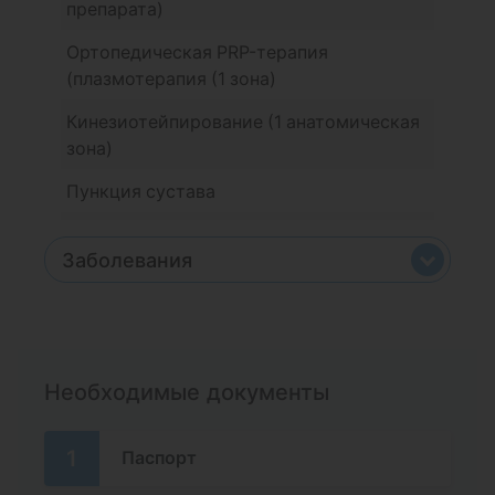
препарата)
Ортопедическая PRP-терапия
(плазмотерапия (1 зона)
Кинезиотейпирование (1 анатомическая
зона)
Пункция сустава
Проводниковая анестезия (лидокаин 2%)
Заболевания
Наложение фиксирующей повязки
Дисплазия
Наложение гипсовой повязки на
верхнюю конечность при повреждении:
Плоскостопие
кисти
Необходимые документы
Сколиоз
Наложение гипсовой повязки на
верхнюю конечность при повреждении:
1
Паспорт
плеча