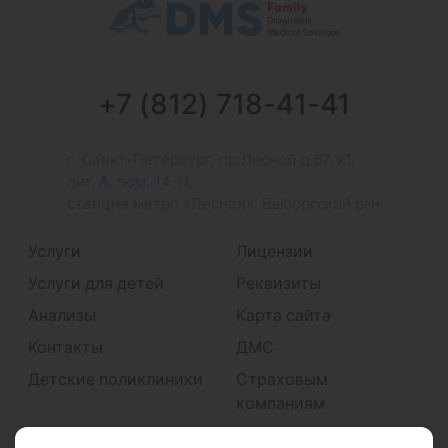
+7 (812) 718-41-41
г. Санкт-Петербург, пр.Лесной д.67, к1,
лит. А, пом. 14-Н,
станция метро «Лесная», Выборгский р-н
Услуги
Лицензии
Услуги для детей
Реквизиты
Анализы
Карта сайта
Контакты
ДМС
Детские поликлиники
Страховым
компаниям
Принимаем к оплате