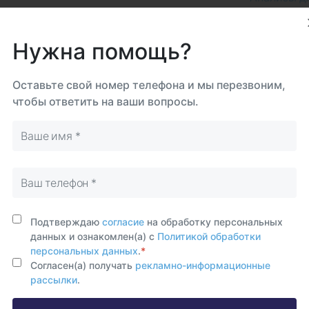
Анализы к
еркулиновая проба) и Т-СПОТ - это
Анализы н
лезной инфекции. Реакция Манту
Нужна помощь?
Бакпосев 
ого раствора, содержащего
Биохимиче
ию, которая оценивается спустя 72
Взятие со
, которые вырабатываются в ответ на
Оставьте свой номер телефона и мы перезвоним,
Иммуногр
в крови.
чтобы ответить на ваши вопросы.
Копрогра
ту может давать ложноположительные
Микоплазм
ы раствора. Т-СПОТ считается более
pneumonia
а. Проба Манту связана с высоким
Общий ана
итается безопасным и не вызывает
Общий ана
Посев из н
Тест ДНК 
Подтверждаю
согласие
на обработку персональных
Тест на ан
данных и ознакомлен(а) с
Политикой обработки
Анализ на
персональных данных
.
*
Анализ на 
Согласен(а) получать
рекламно-информационные
рассылки
.