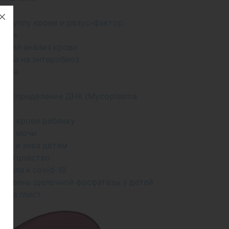
ала
а группу крови и резус-фактор
мочи
ский анализ крови
скоба на энтеробиоз
амма
мма
а, определение ДНК (Mycoplasma
e)
лиз крови ребенку
лиз мочи
оса и зева детям
на отцовство
титела к covid-19
 уровень щелочной фосфатазы у детей
яйца глист