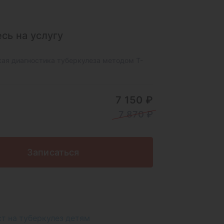
сь на услугу
ая диагностика туберкулеза методом T-
7 150 ₽
7 870 ₽
Записаться
ст на туберкулез детям