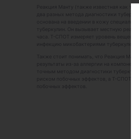
Реакция Манту (также известная как туб
два разных метода диагностики туберку
основана на введении в кожу специальн
туберкулин. Он вызывает местную реакц
часа. Т-СПОТ измеряет уровень веществ
инфекцию микобактериями туберкулеза 
Также стоит понимать, что Реакция Ман
результаты из-за аллергии на компонент
точным методом диагностики туберкулез
риском побочных эффектов, а Т-СПОТ сч
побочных эффектов.