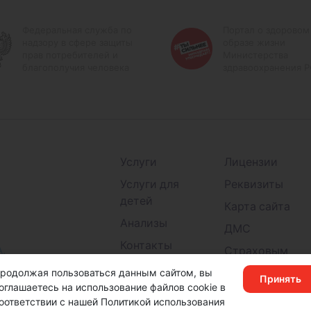
Федеральная служба по
Портал о здоровом
надзору в сфере защиты
образе жизни
прав потребителей и
Министерства
благополучия человека
здравоохранения 
Услуги
Лицензии
Услуги для
Реквизиты
детей
Карта сайта
Анализы
ДМС
Контакты
А,
Страховым
Детские
компаниям
родолжая пользоваться данным сайтом, вы
Принять
поликлиники
оглашаетесь на использование файлов cookie в
оответствии с нашей Политикой использования