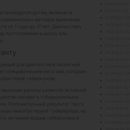
Анализ ан
Анализ АС
ый проводится детям, включен в
Анализ ко
з скрининговых методов выявления
Анализ кр
те от 1 года до 17 лет. Диагностику
Анализ кр
ед поступлением в школу или
Анализ мо
е.
Анализ мо
Манту
Анализ на
Анализ на
зуемый для диагностики латентной
Анализ на
ет специфические антитела, которые
Анализ ка
кобактерий туберкулеза.
Анализ на 
Анализ на
с высоким риском развития активной
Анализ на
о контактировал с туберкулезными
Анализ на
ка. Положительный результат теста
Анализ на
рован микобактерией туберкулеза, но
Анализы д
есть активная форма туберкулеза в
Анализы д
Анализы д