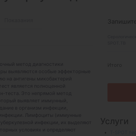
Показания
Запишите
Серологическ
SPOT.TB
точный метод диагностики
Итого
дуры выявляются особые эффекторные
ию на антигены микобактерий
тест является полноценной
н-теста. Это непрямой метод
который выявляет иммунный,
дание в организм инфекции,
 инфекции. Лимфоциты (иммунные
Услуги
туберкулезной инфекции, их выделяют
аторных условиях и определяют
T-SPOT те