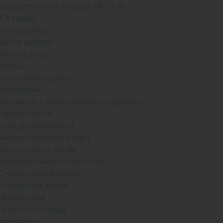
тистрептолизин в крови (АСЛ-О)
Т в крови
агулограмма
ови на железо
ови на сахар
кроты
чи по Нечипоренко
 билирубин
 витамины и микроэлементы ребенку
 гормон роста
ла на дисбактериоз
иммуноглобулин Е (IgE)
 мононуклеоз детям
 непереносимость лактозы
 С-реактивный белок
 туберкулез детям
ля бассейна
ля детского сада
ля школы