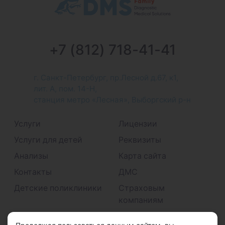
+7 (812) 718-41-41
г. Санкт-Петербург, пр.Лесной д.67, к1,
лит. А, пом. 14-Н,
станция метро «Лесная», Выборгский р-н
Услуги
Лицензии
Услуги для детей
Реквизиты
Анализы
Карта сайта
Контакты
ДМС
Детские поликлиники
Страховым
компаниям
Принимаем к оплате