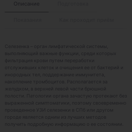
Описание
Подготовка
УЗИ-скрининг (1 триместр) при сроке
беременности до тринадцати недель
Показания
Как проходит приём
УЗИ-скрининг (2 триместр)
УЗИ-скрининг (3 триместр)
Фетометрия с допплером
Селезенка – орган лимфатической системы,
выполняющий важные функции, среди которых
Допплерометрия маточно-плацентарно-
фильтрация крови путем переработки
плодового кровотока
отслуживших клеток и очищения ее от бактерий и
инородных тел, поддержание иммунитета,
УЗИ органов малого таза (матка,
накопление тромбоцитов. Располагается за
яичники) и мочевого пузыря
желудком, в верхней левой части брюшной
УЗИ органов брюшной полости (печень,
полости. Патологии органа зачастую протекают без
желчный пузырь, поджелудочная железа,
выраженной симптоматики, поэтому своевременно
селезенка)
проведенное УЗИ селезенки в СПб или другом
городе является одним из лучших методов
УЗИ органов малого таза (матка,
получить подробную информацию о ее состоянии.
яичники) и мочевого пузыря при