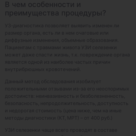
беременности (до 11 недель)
В чем особенности и
преимущества процедуры?
Фетометрия с допплером (двойня)
УЗ-диагностика позволяет выявить изменен ли
Допплерометрия маточно–плацентарно–
размер органа, есть ли в нем очаговые или
плодового кровотока (двойня)
диффузные изменения, объемные образования.
Комплекс УЗИ Женское здоровье (УЗИ
Пациентам с травмами живота УЗИ селезенки
щитовидной железы УЗИ молочных
может даже спасти жизнь, т.к. повреждение органа
желез УЗИ органов малого таза)
является одной из наиболее частых причин
внутрибрюшных кровотечений.
Комплекс УЗИ Мужское здоровье (УЗИ
щитовидной железы УЗИ простаты УЗИ
Данный метод обследования изобилует
органов мошонки)
положительными отзывами из-за его неоспоримых
достоинств: неинвазивность и безболезненность,
Комплекс УЗИ Сердечно-сосудистая
безопасность, непродолжительность, доступность
система (ЭхоКГ УЗДГ БЦА УЗДГ артерий
и недорогая стоимость (цена ниже, чем на иные
нижних конечностей)
методы диагностики (КТ, МРТ) – от 400 руб.)
УЗИ сердца (ЭХО-КГ, эхокардиография) –
УЗИ селезенки чаще всего проводят в составе
для диспансеризаций и спортсменов