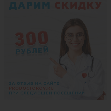
УЗИ желчного пузыря с определением
его функции
УЗИ почек и мочевыделительной
системы (почки, мочеточники,
надпочечники, мочевой пузырь с
определением остаточной мочи)
УЗИ сердца (ЭХО-КГ, эхокардиография) -
стандартный протокол
УЗИ лимфатических узлов (одна
анатомическая зона)
УЗИ молочных желез и периферических
лимфатических узлов
Ультразвуковое исследование шейки
матки (УЗ-цервикометрия)