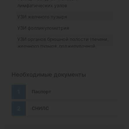
лимфатических узлов
УЗИ желчного пузыря
УЗИ фолликулометрия
УЗИ органов брюшной полости (печени,
желчного пузыря, поджелудочной
железы, селезенки) и почек
ТРУЗИ (трансректальное УЗИ)
предстательной железы с определением
Необходимые документы
остаточной мочи
УЗИ (трансабдоминальное)
1
Паспорт
предстательной железы с определением
остаточной мочи
2
СНИЛС
УЗИ органов мошонки (яички, придатки
яичек, семявыносящие протоки, сосуды
семенных канатиков)