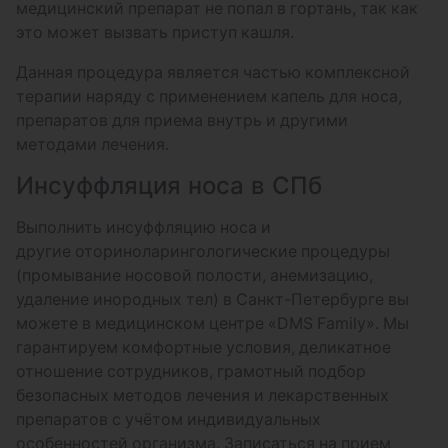
под местной анестезией
медицинский препарат не попал в гортань, так как
это может вызвать приступ кашля.
Вскрытие паратонзилярного абсцесса
под местной анестезией
Данная процедура является частью комплексной
терапии наряду с применением капель для носа,
Вскрытие посттравматической
препаратов для приема внутрь и другими
гематомы ушной раковины
методами лечения.
Инстилляция (вливание) лекарственных
Инсуффляция носа в СПб
средств в гортань
Выполнить инсуффляцию носа и
Консультация врача оториноларинголога
другие оториноларингологические процедуры
(беременность)
(промывание носовой полости, анемизацию,
Консультация врача оториноларинголога
удаление инородных тел) в Санкт-Петербурге вы
(госпитализация)
можете в медицинском центре «DMS Family». Мы
гарантируем комфортные условия, деликатное
Кукушка. Перемещение лекарственных
отношение сотрудников, грамотный подбор
средств по Проетцу
безопасных методов лечения и лекарственных
препаратов с учётом индивидуальных
Метатимпанальное нагнетание
особенностей организма. Записаться на прием
лекарственных препаратов в барабанную