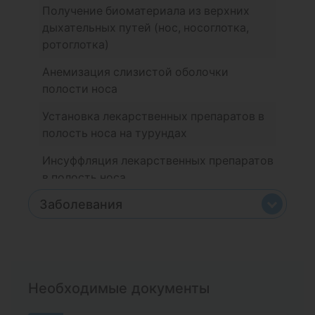
Получение биоматериала из верхних
дыхательных путей (нос, носоглотка,
ротоглотка)
Анемизация слизистой оболочки
полости носа
Установка лекарственных препаратов в
полость носа на турундах
Инсуффляция лекарственных препаратов
в полость носа
Заболевания
Промывание околоносовых пазух и носа
методом вакуумного перемещения
Серная пробка
Удаление инородного тела полости носа
Гайморит
Внутриносовая блокада
Необходимые документы
Аденоидит
Туалет (санация) полости носа после