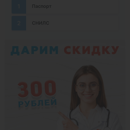
оперативного вмешательства со
1
Паспорт
смазыванием лекарственными
препаратами
2
СНИЛС
Риноцитограмма (цитологическое
исследование мазка со слизистой
оболочки полости носа)
Промывание лакун небных миндалин
канюлей лекарственными препаратами
Вакуумное промывание лакун небных
миндалин Низкочастотная
ультразвуковая санация миндалин
аппаратом «Тонзиллор-ММ»
Инстилляция лекарственных средств в
гортань
Ингаляция лекарственными препаратами
(небулайзер)