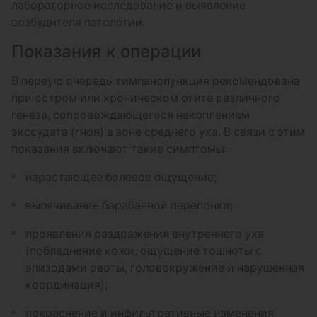
лабораторное исследование и выявление
возбудителя патологии.
Составление и анализ слухового
паспорта
Показания к операции
Тональная пороговая аудиометрия
В первую очередь тимпанопункция рекомендована
(исследование остроты слуха)
при остром или хроническом отите различного
генеза, сопровождающегося накоплением
Заушные блокады с лекарственными
экссудата (гноя) в зоне среднего уха. В связи с этим
препаратами
показания включают такие симптомы:
Катетеризация устья слуховой трубы и
нарастающее болевое ощущение;
введение лекарственных препаратов (1
сторона)
выпячивание барабанной перепонки;
Анемизация слизистой оболочки глотки,
проявления раздражения внутреннего уха
блокада миндалин
(побледнение кожи, ощущение тошноты с
Видеоэндоскопический осмотр ЛОР-
эпизодами рвоты, головокружение и нарушенная
органов с записью результатов
координация);
исследования на электронный носитель
покраснение и инфильтративные изменения