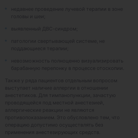
Риноцитограмма. Микроскопическое
недавнее проведение лучевой терапии в зоне
исследование соскоба (мазка) со
головы и шеи;
слизистой оболочки полости носа (одна
локализация)
выявленный ДВС-синдром;
Стрептатест - Экспресс-исследование на
патологии свертывающей системе, не
β-гемолитический стрептококк группы А
поддающиеся терапии;
Увулопалатопластика под местной
невозможность полноценно визуализировать
анестезией
барабанную перепонку в процессе отоскопии.
Удаление инородного предмета из горла
Также у ряда пациентов отдельным вопросом
с использованием видеоэдоскопа
выступает наличие аллергии в отношении
анестетиков. Для тимпанопункции, зачастую
Удаление инородного тела полости носа
проводящейся под местной анестезией,
с использованием видеоэдоскопа
аллергические реакции не являются
противопоказанием. Это обусловлено тем, что
Вскрытие атеромы уха под местной
операцию допустимо осуществлять без
анестезией
применения анестезирующих средств.
Рассечение синехий полости носа