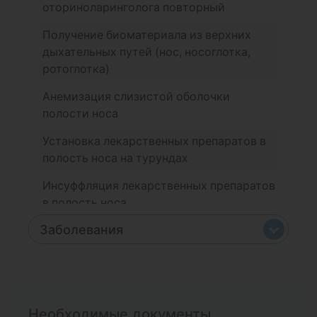
оториноларинголога повторный
Получение биоматериала из верхних
дыхательных путей (нос, носоглотка,
ротоглотка)
Анемизация слизистой оболочки
полости носа
Установка лекарственных препаратов в
полость носа на турундах
Инсуффляция лекарственных препаратов
в полость носа
Заболевания
Промывание околоносовых пазух и носа
методом вакуумного перемещения
Серная пробка
Удаление инородного тела полости носа
Гайморит
Внутриносовая блокада
Необходимые документы