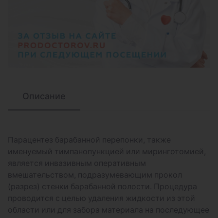
Ингаляция лекарственными препаратами
(небулайзер)
Удаление инородного тела глотки или
гортани
Туалет наружного слухового прохода с
ведением лекарственного препарата (1
ухо)
Описание
Введение лекарственных препаратов в
барабанную полость транстимпанально
Промывание среднего уха
Парацентез барабанной перепонки, также
именуемый тимпанопункцией или миринготомией,
Продувание слуховых труб баллоном по
является инвазивным оперативным
Политцеру
вмешательством, подразумевающим прокол
(разрез) стенки барабанной полости. Процедура
Удаление серных пробок (одно ухо)
проводится с целью удаления жидкости из этой
Удаление инородного тела наружного
области или для забора материала на последующее
слухового прохода