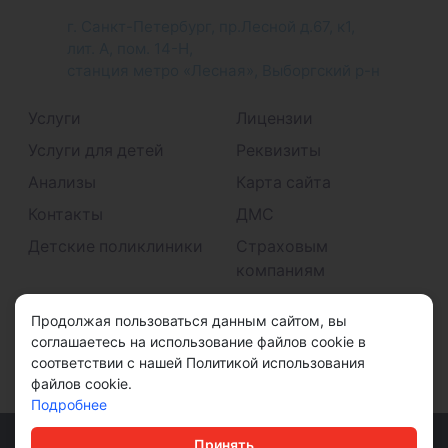
г. Санкт-Петербург, пр.Лесной д.67, к1,
лит. А, пом. 14-Н,
станция метро «Лесная», Выборгский р-н
Услуги
Лицензии
Услуги для детей
Реквизиты
Анализы
Карта сайта
Контакты
ДМС
Детские поликлиники
Страховым
компаниям
Принимаем к оплате
Продолжая пользоваться данным сайтом, вы
соглашаетесь на использование файлов cookie в
соответствии с нашей Политикой использования
файлов cookie.
Подробнее
© ООО "ДМС" 2026
Принять