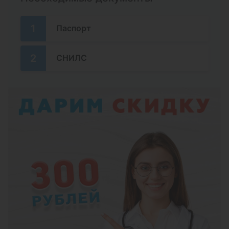
Аденоидит
Туалет (санация) полости носа после
оперативного вмешательства со
1
Паспорт
смазыванием лекарственными
препаратами
2
СНИЛС
Риноцитограмма (цитологическое
исследование мазка со слизистой
оболочки полости носа)
Промывание лакун небных миндалин
канюлей лекарственными препаратами
Вакуумное промывание лакун небных
миндалин Низкочастотная
ультразвуковая санация миндалин
аппаратом «Тонзиллор-ММ»
Инстилляция лекарственных средств в
гортань